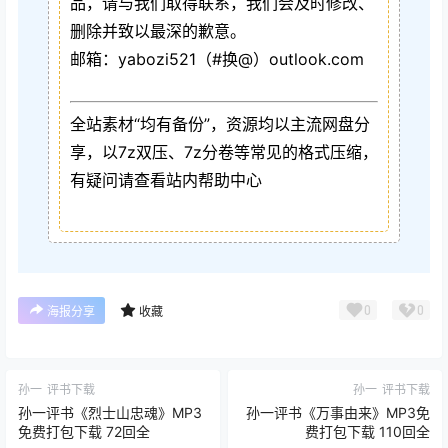
品，请与我们取得联系，我们会及时修改、
删除并致以最深的歉意。
邮箱：yabozi521（#换@）outlook.com
全站素材“均有备份”，资源均以主流网盘分
享，以7z双压、7z分卷等常见的格式压缩，
有疑问请查看站内帮助中心
0
0
海报分享
收藏
孙一
评书下载
孙一
评书下载
孙一评书《烈士山忠魂》MP3
孙一评书《万事由来》MP3免
免费打包下载 72回全
费打包下载 110回全