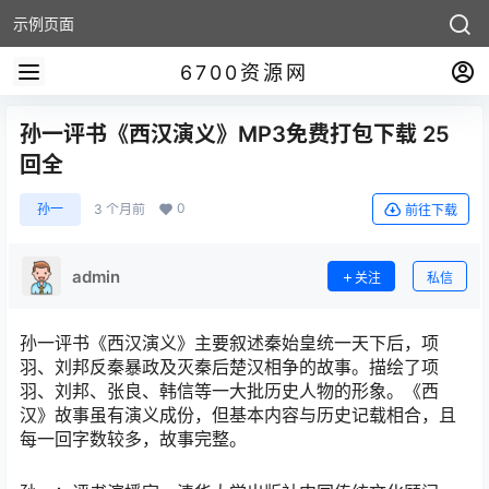
示例页面
6700资源网
孙一评书《西汉演义》MP3免费打包下载 25
回全
0
孙一
3 个月前
前往下载
admin
关注
私信
孙一评书《西汉演义》主要叙述秦始皇统一天下后，项
羽、刘邦反秦暴政及灭秦后楚汉相争的故事。描绘了项
羽、刘邦、张良、韩信等一大批历史人物的形象。《西
汉》故事虽有演义成份，但基本内容与历史记载相合，且
每一回字数较多，故事完整。