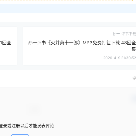
孙一
评书下载
1回全
孙一评书《火并萧十一郎》MP3免费打包下载 48回全
集
2026-4-9 21:30:52
提
确
登录或注册以后才能发表评论