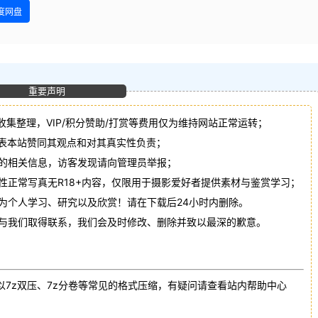
度网盘
重要声明
收集整理，VIP/积分赞助/打赏等费用仅为维持网站正常运转；
代表本站赞同其观点和对其真实性负责；
法的相关信息，访客发现请向管理员举报；
性正常写真无R18+内容，仅限用于摄影爱好者提供素材与鉴赏学习；
作为个人学习、研究以及欣赏！请在下载后24小时内删除。
请与我们取得联系，我们会及时修改、删除并致以最深的歉意。
以7z双压、7z分卷等常见的格式压缩，有疑问请查看站内帮助中心