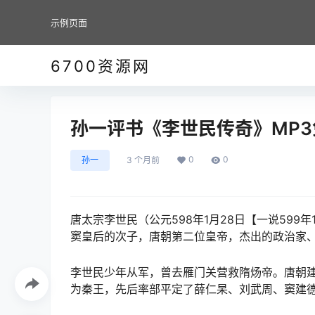
示例页面
6700资源网
孙一评书《李世民传奇》MP3
0
0
孙一
3 个月前
唐太宗李世民（公元598年1月28日【一说599
窦皇后的次子，唐朝第二位皇帝，杰出的政治家
李世民少年从军，曾去雁门关营救隋炀帝。唐朝
为秦王，先后率部平定了薛仁杲、刘武周、窦建