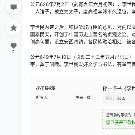
公元626年7月2日（武德九年六月初四），李
二人诸子，被立为太子，唐高祖李渊不久退位，
李世民为帝之后，积极听取群臣的意见，对内以
国泰民安，开创了中国历史上著名的贞观之治。
创高句丽，设立安西四镇，各民族融洽相处，被
0
公元649年7月10日（贞观二十三年五月己巳
宗，葬于昭陵。李世民爱好文学与书法，有墨宝
孙一评书《李世
下载权限
所有人：
免费下载
集数：
50回
您当前的等级为
您已获得下载