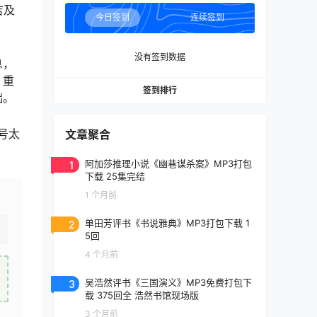
吉及
今日签到
连续签到
没有签到数据
息，
，重
签到排行
础。
号太
文章聚合
1
阿加莎推理小说《幽巷谋杀案》MP3打包
下载 25集完结
1 个月前
2
单田芳评书《书说雅典》MP3打包下载 1
5回
4 个月前
3
吴浩然评书《三国演义》MP3免费打包下
载 375回全 浩然书馆现场版
3 个月前