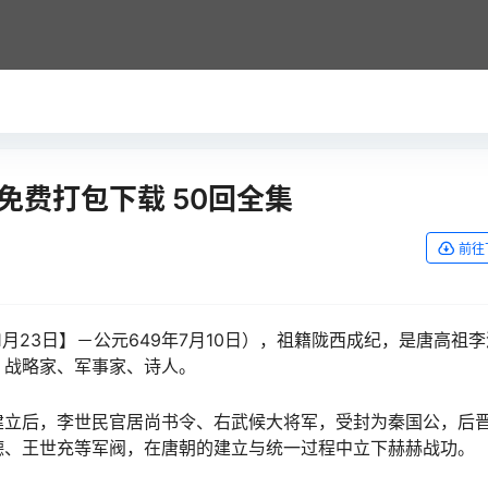
免费打包下载 50回全集
前往
年1月23日】－公元649年7月10日），祖籍陇西成纪，是唐高祖
、战略家、军事家、诗人。
建立后，李世民官居尚书令、右武候大将军，受封为秦国公，后
德、王世充等军阀，在唐朝的建立与统一过程中立下赫赫战功。