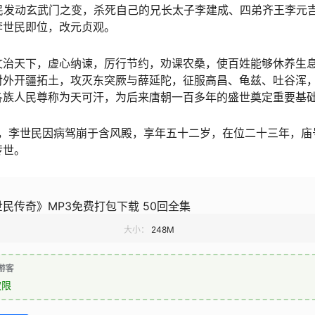
世民发动玄武门之变，杀死自己的兄长太子李建成、四弟齐王李元
李世民即位，改元贞观。
文治天下，虚心纳谏，厉行节约，劝课农桑，使百姓能够休养生
对外开疆拓土，攻灭东突厥与薛延陀，征服高昌、龟兹、吐谷浑
各族人民尊称为天可汗，为后来唐朝一百多年的盛世奠定重要基
日），李世民因病驾崩于含风殿，享年五十二岁，在位二十三年，庙
传世。
民传奇》MP3免费打包下载 50回全集
大小：
248M
游客
权限