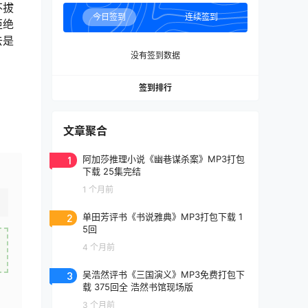
不拔
今日签到
连续签到
拒绝
去是
没有签到数据
签到排行
文章聚合
1
阿加莎推理小说《幽巷谋杀案》MP3打包
下载 25集完结
1 个月前
2
单田芳评书《书说雅典》MP3打包下载 1
5回
4 个月前
3
吴浩然评书《三国演义》MP3免费打包下
载 375回全 浩然书馆现场版
3 个月前