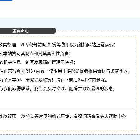
重要声明
收集整理，VIP/积分赞助/打赏等费用仅为维持网站正常运转；
代表本站赞同其观点和对其真实性负责；
法的相关信息，访客发现请向管理员举报；
性正常写真无R18+内容，仅限用于摄影爱好者提供素材与鉴赏学习；
作为个人学习、研究以及欣赏！请在下载后24小时内删除。
请与我们取得联系，我们会及时修改、删除并致以最深的歉意。
以7z双压、7z分卷等常见的格式压缩，有疑问请查看站内帮助中心