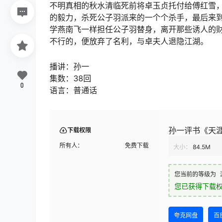
不明真相的秋水清临死前将卓玉贞托付给傅红雪
的毅力，杀死公子羽派来的一个个杀手，最后来
学燕南飞一样担任公子羽替身，离开那些诱人的
不行的，便放弃了名利，与卓夫人退隐江湖。
播讲：孙一
集数：38回
0
语言：普通话
孙一评书《天
下载权限
所有人：
免费下载
大小：
84.5M
您当前的等级为
您已获得下载
夸克网盘
百