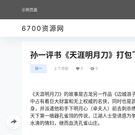
示例页面
6700资源网
孙一评书《天涯明月刀》打包
0
0
孙一
3 个月前
《天涯明月刀》的故事是古龙另一作品《边城浪
中占有着巨大财富和无上权威的名侠，同时也是
身，并派遣他和手下明月心（卓夫人）前去刺杀
天下第一暗器孔雀翎的传说，江湖人士受诱惑为
水清的情妇，继而血洗孔雀山庄。