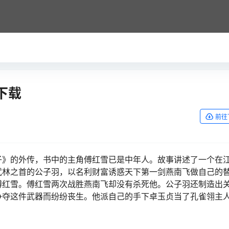
下载
前往
子》的外传，书中的主角傅红雪已是中年人。故事讲述了一个在
武林之首的公子羽，以名利财富诱惑天下第一剑燕南飞做自己的
傅红雪。傅红雪两次战胜燕南飞却没有杀死他。公子羽还制造出
争夺这件武器而纷纷丧生。他派自己的手下卓玉贞当了孔雀翎主