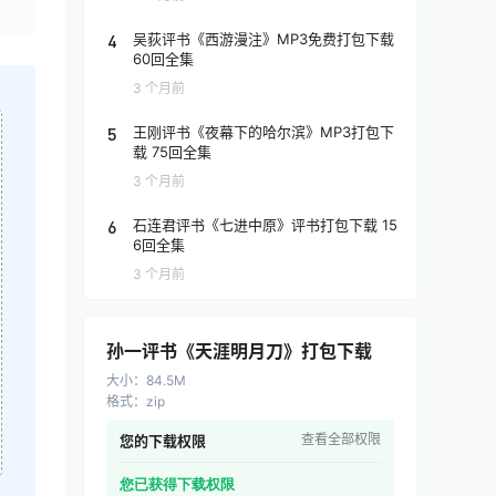
4
吴荻评书《西游漫注》MP3免费打包下载
60回全集
3 个月前
5
王刚评书《夜幕下的哈尔滨》MP3打包下
载 75回全集
3 个月前
6
石连君评书《七进中原》评书打包下载 15
6回全集
3 个月前
孙一评书《天涯明月刀》打包下载
大小
：
84.5M
格式
：
zip
查看全部权限
您的下载权限
您已获得下载权限