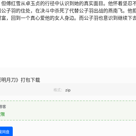
，但傅红雪从卓玉贞的行径中认识到她的真实面目。他怀着坚忍
到公子羽的住处，在决斗中杀死了代替公子羽出战的燕南飞。他
财富，回到一个真心爱他的女人身边。而公子羽也意识到继续下
涯明月刀》打包下载
格式：
zip
游客
权限
度网盘