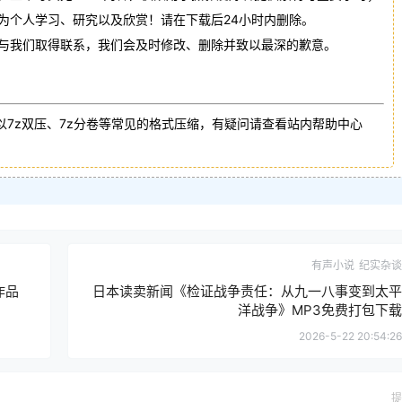
作为个人学习、研究以及欣赏！请在下载后24小时内删除。
请与我们取得联系，我们会及时修改、删除并致以最深的歉意。
以7z双压、7z分卷等常见的格式压缩，有疑问请查看站内帮助中心
有声小说
纪实杂谈
作品
日本读卖新闻《检证战争责任：从九一八事变到太平
洋战争》MP3免费打包下载
2026-5-22 20:54:26
提