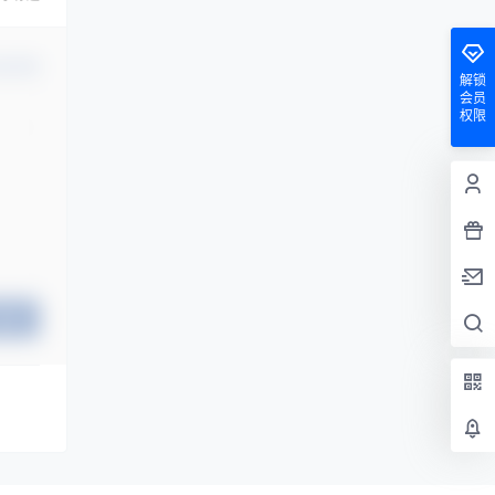
认修改
解锁
会员
权限
提交