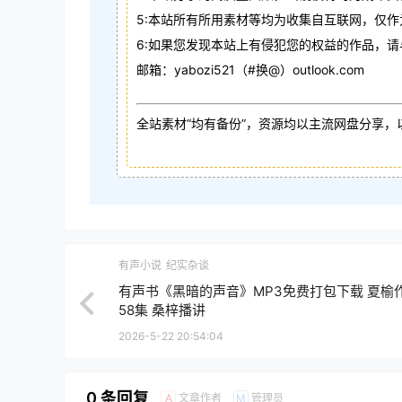
5:本站所有所用素材等均为收集自互联网，仅
6:如果您发现本站上有侵犯您的权益的作品，
邮箱：yabozi521（#换@）outlook.com
全站素材“均有备份”，资源均以主流网盘分享，
有声小说
纪实杂谈
有声书《黑暗的声音》MP3免费打包下载 夏榆
58集 桑梓播讲
2026-5-22 20:54:04
0 条回复
文章作者
管理员
A
M