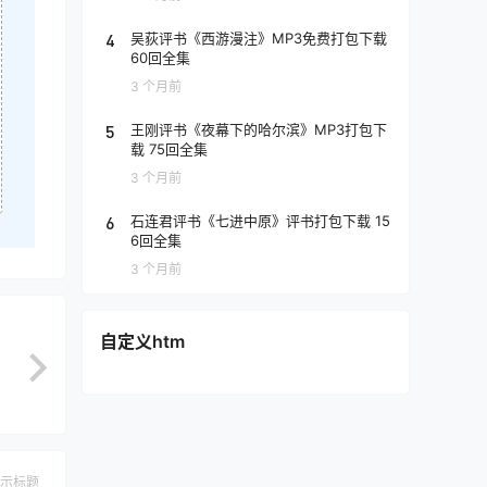
4
吴荻评书《西游漫注》MP3免费打包下载
60回全集
3 个月前
5
王刚评书《夜幕下的哈尔滨》MP3打包下
载 75回全集
3 个月前
6
石连君评书《七进中原》评书打包下载 15
6回全集
3 个月前
自定义htm
示标题