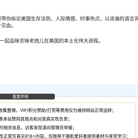
哥带你纵论美国生存法则、人际情感、时事热点，以诙谐的语言
针见血。
你一起品味京味老炮儿在美国的本土化伟大进程。
重要声明
收集整理，VIP/积分赞助/打赏等费用仅为维持网站正常运转；
代表本站赞同其观点和对其真实性负责；
法的相关信息，访客发现请向管理员举报；
性正常写真无R18+内容，仅限用于摄影爱好者提供素材与鉴赏学习；