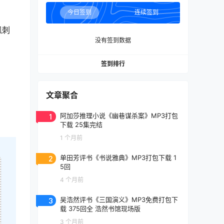
今日签到
连续签到
讽刺
没有签到数据
签到排行
文章聚合
1
阿加莎推理小说《幽巷谋杀案》MP3打包
下载 25集完结
1 个月前
2
单田芳评书《书说雅典》MP3打包下载 1
5回
4 个月前
3
吴浩然评书《三国演义》MP3免费打包下
载 375回全 浩然书馆现场版
3 个月前