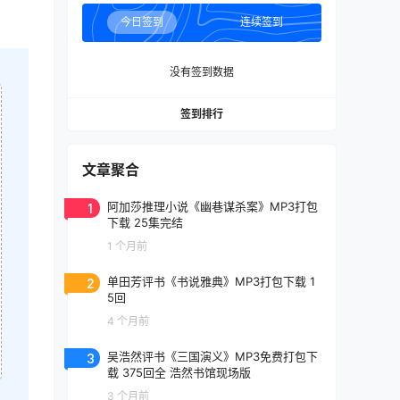
今日签到
连续签到
没有签到数据
签到排行
文章聚合
1
阿加莎推理小说《幽巷谋杀案》MP3打包
下载 25集完结
1 个月前
2
单田芳评书《书说雅典》MP3打包下载 1
5回
4 个月前
3
吴浩然评书《三国演义》MP3免费打包下
载 375回全 浩然书馆现场版
3 个月前