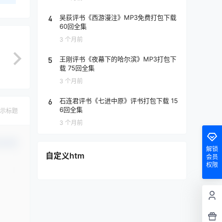
4
吴荻评书《西游漫注》MP3免费打包下载
60回全集
3 个月前
5
王刚评书《夜幕下的哈尔滨》MP3打包下
载 75回全集
3 个月前
6
石连君评书《七进中原》评书打包下载 15
6回全集
示标题
3 个月前
认修改
解锁
自定义htm
会员
权限