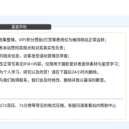
重要声明
收集整理，VIP/积分赞助/打赏等费用仅为维持网站正常运转；
代表本站赞同其观点和对其真实性负责；
法的相关信息，访客发现请向管理员举报；
性正常写真无R18+内容，仅限用于摄影爱好者提供素材与鉴赏学习；
作为个人学习、研究以及欣赏！请在下载后24小时内删除。
请与我们取得联系，我们会及时修改、删除并致以最深的歉意。
以7z双压、7z分卷等常见的格式压缩，有疑问请查看站内帮助中心