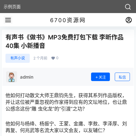
示例页面
6700资源网
有声书《做书》MP3免费打包下载 李昕作品
40集 小新播音
0
有声小说
2 个月前
admin
关注
私信
他如何打动散文大师王鼎钧先生，获得其系列作品版权，
并让这位被严重忽视的作家得到应有的文坛地位，也让鼎
公感念这份“雕 虫化龙”的“引渡”之功？
他如何与杨绛、杨振宁、王蒙、金庸、李敖、李泽厚、刘
再复、何兆武等名流大家以文会友，以友辅仁？