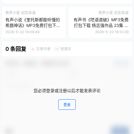
有声小说
纪实杂谈
有声小说
纪实杂谈
有声小说《奎托斯都能听懂的
有声书《呓语道破》MP3免费
希腊神话》MP3免费打包下载
打包下载 杨志强作品 23集 光
小强播音 181集
阴似箭播音
2026-5-22 19:09:49
2026-5-22 19:10:29
0 条回复
文章作者
管理员
A
M
欢迎您，新朋友，感谢参与互动！
确认修改
您必须登录或注册以后才能发表评论
登录
提交