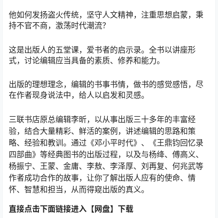
他如何发扬盗火传统，坚守人文精神，注重思想启蒙，秉
持不官不商，激荡时代潮流？
这是出版人的五堂课，爱书者的启示录。全书以讲座形
式，讨论编辑应当具备的素质、修养和能力。
出版的理想理念，编辑的书事书情，做书的感觉感悟，尽
在作者现身说法中，给人以启发和灵感。
三联书店原总编辑李昕，以从事出版三十多年的丰富经
验，结合大量精彩、鲜活的案例，讲述编辑的思路和策
略、经验和教训。通过《邓小平时代》、《王鼎钧回忆录
四部曲》等经典图书的出版过程，以及与杨绛、傅高义、
杨振宁、王蒙、金庸、李敖、李泽厚、刘再复、何兆武等
作者成功合作的故事，让你了解出版人应有的使命、情
怀、智慧和担当，从而得窥出版的真义。
直接点击下面链接进入【网盘】下载