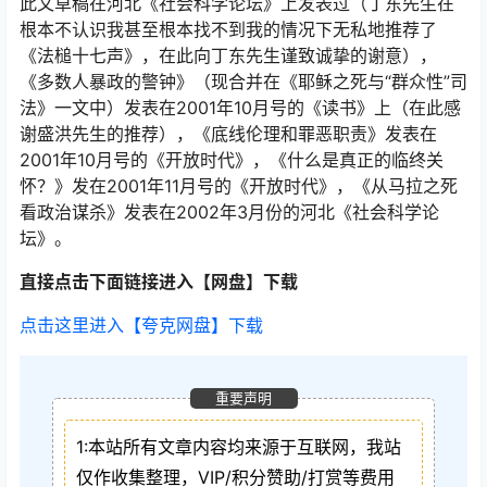
此文草稿在河北《社会科学论坛》上发表过（丁东先生在
根本不认识我甚至根本找不到我的情况下无私地推荐了
《法槌十七声》，在此向丁东先生谨致诚挚的谢意），
《多数人暴政的警钟》（现合并在《耶稣之死与“群众性”司
法》一文中）发表在2001年10月号的《读书》上（在此感
谢盛洪先生的推荐），《底线伦理和罪恶职责》发表在
2001年10月号的《开放时代》，《什么是真正的临终关
怀？》发在2001年11月号的《开放时代》，《从马拉之死
看政治谋杀》发表在2002年3月份的河北《社会科学论
坛》。
直接点击下面链接进入【网盘】下载
点击这里进入【夸克网盘】下载
重要声明
1:本站所有文章内容均来源于互联网，我站
仅作收集整理，VIP/积分赞助/打赏等费用