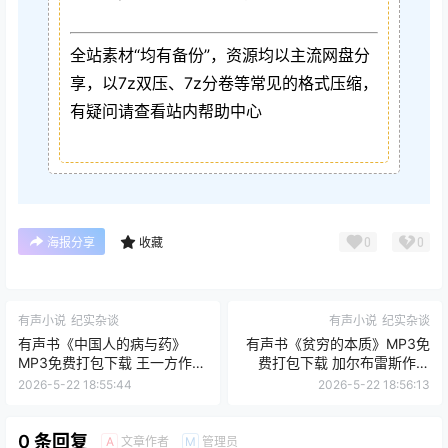
全站素材“均有备份”，资源均以主流网盘分
享，以7z双压、7z分卷等常见的格式压缩，
有疑问请查看站内帮助中心
0
0
海报分享
收藏
有声小说
纪实杂谈
有声小说
纪实杂谈
有声书《中国人的病与药》
有声书《贫穷的本质》MP3免
MP3免费打包下载 王一方作品
费打包下载 加尔布雷斯作品
56集 文月播音
10集 有益播音
2026-5-22 18:55:44
2026-5-22 18:56:13
0 条回复
文章作者
管理员
A
M