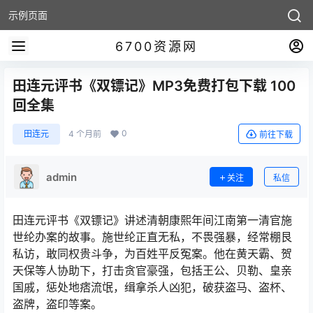
示例页面
6700资源网
田连元评书《双镖记》MP3免费打包下载 100
回全集
0
田连元
4 个月前
前往下载
admin
关注
私信
田连元评书《双镖记》讲述清朝康熙年间江南第一清官施
世纶办案的故事。施世纶正直无私，不畏强暴，经常棚艮
私访，敢同权贵斗争，为百姓平反冤案。他在黄天霸、贺
天保等人协助下，打击贪官豪强，包括王公、贝勒、皇亲
国戚，惩处地痞流氓，缉拿杀人凶犯，破获盗马、盗杯、
盗牌，盗印等案。