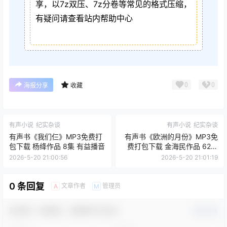
享，以7z双压、7z分卷等常见的格式压缩，
有疑问请查看站内帮助中心
0
0
海报分享
收藏
有声小说
纪实杂谈
有声小说
纪实杂谈
有声书《我们仨》MP3免费打
有声书《欧洲的月份》MP3免
包下载 杨绛作品 8集 有益播音
费打包下载 金海民作品 62集
ZT播音
2026-5-20 21:00:56
2026-5-20 21:01:19
0 条回复
文章作者
管理员
A
M
欢迎您，新朋友，感谢参与互动！
确认修改