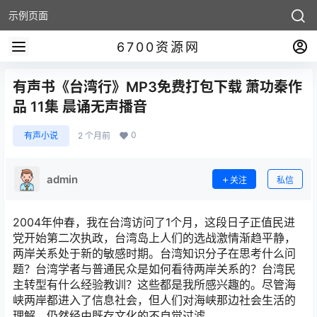
示例页面
6700资源网
有声书《台湾行》MP3免费打包下载 萧功秦作
品 11集 晨诵无声播音
0
有声小说
2 个月前
admin
关注
私信
2004年仲春，我在台湾访问了1个月，这段日子正值民进
党开始第二次执政，台湾岛上人们的选战激情渐趋平静，
两岸关系处于新的敏感时期。台湾知识分子在思考什么问
题？台湾学者与普通民众是如何看待两岸关系的？台湾民
主转型有什么经验教训？这些都是我所感兴趣的。尽管海
峡两岸都进入了信息社会，但人们对海峡那边社会生活的
理解，仍然经由既存文化的不自觉过滤。