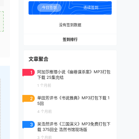
今日签到
连续签到
没有签到数据
签到排行
文章聚合
1
阿加莎推理小说《幽巷谋杀案》MP3打包
下载 25集完结
1 个月前
2
单田芳评书《书说雅典》MP3打包下载 1
5回
4 个月前
3
吴浩然评书《三国演义》MP3免费打包下
载 375回全 浩然书馆现场版
3 个月前