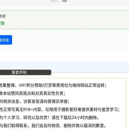
格式：
zip
游客
权限
度网盘
重要声明
收集整理，VIP/积分赞助/打赏等费用仅为维持网站正常运转；
代表本站赞同其观点和对其真实性负责；
法的相关信息，访客发现请向管理员举报；
性正常写真无R18+内容，仅限用于摄影爱好者提供素材与鉴赏学习；
作为个人学习、研究以及欣赏！请在下载后24小时内删除。
请与我们取得联系，我们会及时修改、删除并致以最深的歉意。