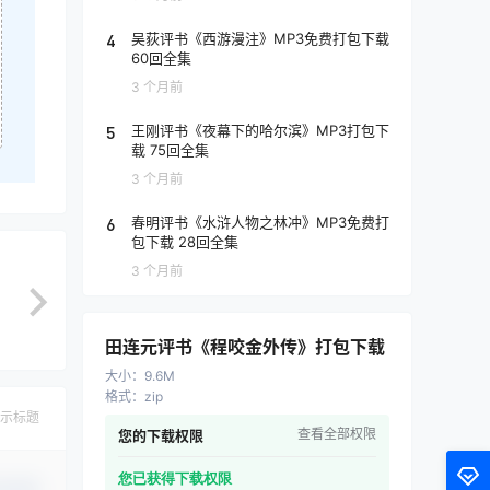
4
吴荻评书《西游漫注》MP3免费打包下载
60回全集
3 个月前
5
王刚评书《夜幕下的哈尔滨》MP3打包下
载 75回全集
3 个月前
6
春明评书《水浒人物之林冲》MP3免费打
包下载 28回全集
3 个月前
田连元评书《程咬金外传》打包下载
大小
：
9.6M
格式
：
zip
示标题
查看全部权限
您的下载权限
您已获得下载权限
认修改