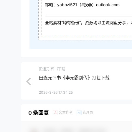
邮箱：yabozi521（#换@）outlook.com
全站素材“均有备份”，资源均以主流网盘分享，
田连元
评书下载
田连元评书《李元霸别传》打包下载
2026-3-26 17:34:25
0 条回复
文章作者
管理员
A
M
欢迎您，新朋友，感谢参与互动！