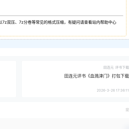
以7z双压、7z分卷等常见的格式压缩，有疑问请查看站内帮助中心
田连元
评书下载
田连元评书《血溅津门》打包下载
2026-3-26 17:36:11
提
确