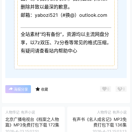
删除并致以最深的歉意。
邮箱：yabozi521（#换@）outlook.com
全站素材“均有备份”，资源均以主流网盘分
享，以7z双压、7z分卷等常见的格式压缩，
有疑问请查看站内帮助中心
0
0
海报分享
收藏
人物传记
有声小说
人物传记
有声小说
北京广播电视台《档案之人物
有声书《名人成名记》MP3免
篇》MP3免费打包下载 172集
费打包下载 136集
2026-4-23 15:02:51
2026-4-23 15:03:13