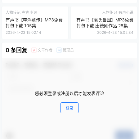
人物传记
有声小说
人物传记
有声小说
有声书《李鸿章传》MP3免费
有声书《袁氏当国》MP3免费
打包下载 105集
打包下载 唐德刚作品 28集 晨
诵无声播音
2026-4-23 15:02:14
2026-4-23 15:02:34
0 条回复
文章作者
管理员
A
M
欢迎您，新朋友，感谢参与互动！
确认修改
您必须登录或注册以后才能发表评论
登录
提交