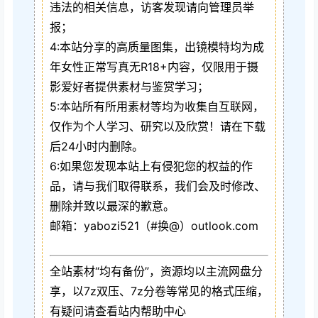
违法的相关信息，访客发现请向管理员举
报；
4:本站分享的高质量图集，出镜模特均为成
年女性正常写真无R18+内容，仅限用于摄
影爱好者提供素材与鉴赏学习；
5:本站所有所用素材等均为收集自互联网，
仅作为个人学习、研究以及欣赏！请在下载
后24小时内删除。
6:如果您发现本站上有侵犯您的权益的作
品，请与我们取得联系，我们会及时修改、
删除并致以最深的歉意。
邮箱：yabozi521（#换@）outlook.com
全站素材“均有备份”，资源均以主流网盘分
享，以7z双压、7z分卷等常见的格式压缩，
有疑问请查看站内帮助中心