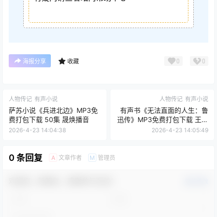
0
0
海报分享
收藏
人物传记
有声小说
人物传记
有声小说
萨苏小说《兵进北边》MP3免
有声书《无法直面的人生：鲁
费打包下载 50集 晟焕播音
迅传》MP3免费打包下载 王晓
明作品 46集 小新播音
2026-4-23 14:04:38
2026-4-23 14:05:49
0 条回复
文章作者
管理员
A
M
欢迎您，新朋友，感谢参与互动！
确认修改