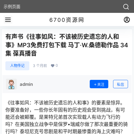
示例页面
6700资源网
有声书《往事如风：不该被历史遗忘的人和
事》MP3免费打包下载 马丁·W.桑德勒作品 34
集 葆真播音
0
人物传记
3 个月前
admin
关注
私信
《往事如风：不该被历史遗忘的人和事》的要素是惊异。
你要准备好，一些你长年固有的历史观会受到挑战，有可
能还会被颠覆。是莱特兄弟首次实现载人有动力飞行的
吗？在美国独立战争中是保罗•瑞威尔做了那次最重要的骑
行吗？泰坦尼克号悲剧是和平时期最惨重的海上灾难吗？