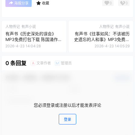
0
0
海报分享
收藏
人物传记
有声小说
人物传记
有声小说
有声书《历史深处的误会》
有声书《往事如风：不该被历
MP3免费打包下载 陈国涌作品
史遗忘的人和事》MP3免费打
16集 阿柯播音
包下载 马丁·W.桑德勒作品 34
2026-4-23 14:04:28
2026-4-23 14:05:29
集 葆真播音
0 条回复
文章作者
管理员
A
M
欢迎您，新朋友，感谢参与互动！
确认修改
您必须登录或注册以后才能发表评论
登录