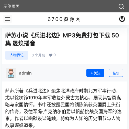
示例页面
6700资源网
萨苏小说《兵进北边》MP3免费打包下载 50
集 晟焕播音
0
人物传记
3 个月前
admin
关注
私信
萨苏所著《兵进北边》聚焦北洋政府时期北方军事行动，
尤以徐树铮1919年率军收复外蒙古为核心，展现其智勇谋
略与家国情怀。书中还披露民国将领陈策获英国爵士头衔
的传奇，及德军冯·卢克纳尔伯爵以帆船挑战英国海军的逸
事。作者以幽默诙谐笔触，将鲜为人知的历史细节与人物
故事娓娓道来。