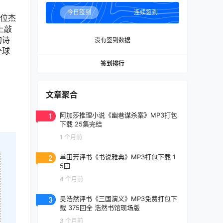
今日签到
连续签到
一位杰
上敲
的诗
没有签到数据
全球
签到排行
文章聚合
1
阿加莎推理小说《幽巷谋杀案》MP3打包
下载 25集完结
1 个月前
2
单田芳评书《书说雅典》MP3打包下载 1
5回
4 个月前
3
吴浩然评书《三国演义》MP3免费打包下
载 375回全 浩然书馆现场版
3 个月前