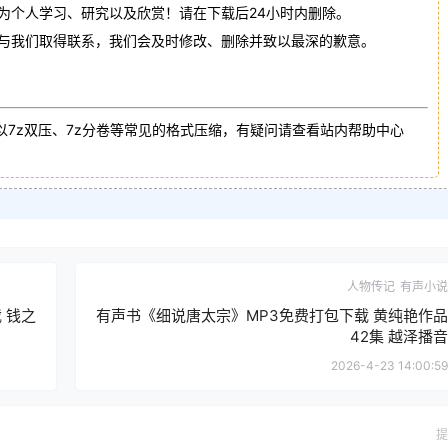
作为个人学习、研究以及欣赏！请在下载后24小时内删除。
请与我们取得联系，我们会及时修改、删除并致以最深的歉意。
以7z双压、7z分卷等常见的格式压缩，有疑问请查看站内帮助中心
人物传记
有声小说
 钱之
有声书《细说唐太宗》MP3免费打包下载 黄纯艳作品
42集 越泽播音
2026-4-23 14:00:59
提