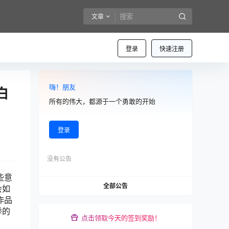
文章
登录
快速注册
嗨！朋友
白
所有的伟大，都源于一个勇敢的开始
登录
没有公告
些意
全部公告
会如
作品
举的
点击领取今天的签到奖励！