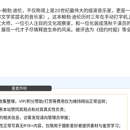
—鲍勃·迪伦，不仅称得上是20世纪最伟大的摇滚音乐家，更是
文学奖提名的音乐家）。这本鲍勃·迪伦历时三年在手动打字机
文大师，一位引人注目的文化观察家，和一位化装成荡秋千演员
，展现一代才子尽情释放生命的风采。被评选为《纽约时报》等
重要声明
收集整理，VIP/积分赞助/打赏等费用仅为维持网站正常运转；
代表本站赞同其观点和对其真实性负责；
法的相关信息，访客发现请向管理员举报；
性正常写真无R18+内容，仅限用于摄影爱好者提供素材与鉴赏学习；