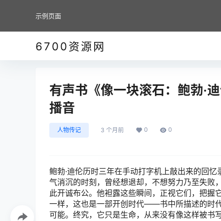
示例页面
6700资源网
有声书《像一块滚石：鲍勃·迪
播音
0
0
人物传记
3 个月前
鲍勃·迪伦历时三年在手动打字机上敲出来的回忆
气消沉的时刻，曾经想退却，不想努力乃至失败
此开诚布公。他袒露这些瞬间，正视它们，把握它
一样，这也是一部开创时代——书中所描述的时
可能。终究，它只是生命，从来没有像这样被书