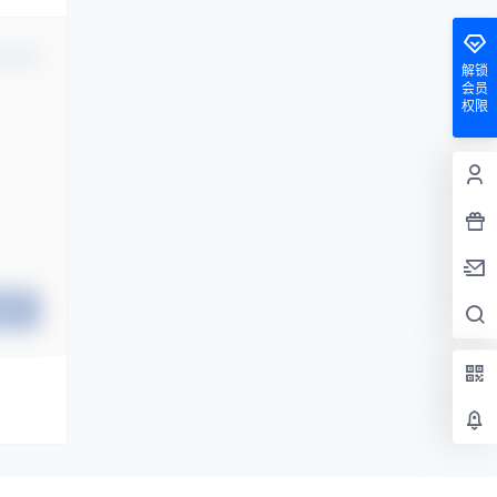
认修改
解锁
会员
权限
提交