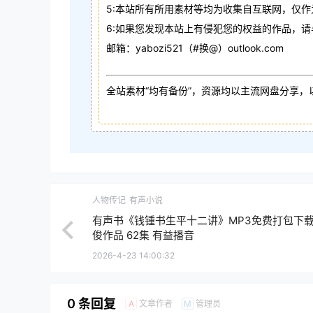
5:本站所有所用素材等均为收集自互联网，仅
6:如果您发现本站上有侵犯您的权益的作品，
邮箱：yabozi521（#换@）outlook.com
全站素材“均有备份”，资源均以主流网盘分享，
人物传记
有声小说
有声书《钱锺书生平十二讲》MP3免费打包下载
俊作品 62集 有益播音
2026-4-23 14:00:32
0 条回复
文章作者
管理员
A
M