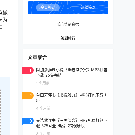
今日签到
连续签到
党撤
聘为
没有签到数据
0
签到排行
文章聚合
1
阿加莎推理小说《幽巷谋杀案》MP3打包
下载 25集完结
1 个月前
2
单田芳评书《书说雅典》MP3打包下载 1
5回
4 个月前
3
吴浩然评书《三国演义》MP3免费打包下
载 375回全 浩然书馆现场版
3 个月前