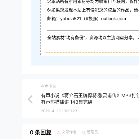
5:本站所有所用素材等均为收集自互联网，仅
6:如果您发现本站上有侵犯您的权益的作品，
邮箱：yabozi521（#换@）outlook.com
全站素材“均有备份”，资源均以主流网盘分享，
有声小说
有声小说《蒋介石王牌悍将:张灵甫传》MP3打
有声熊猫播讲 143集完结
2026-4-23 13:39:23
0 条回复
文章作者
管理员
A
M