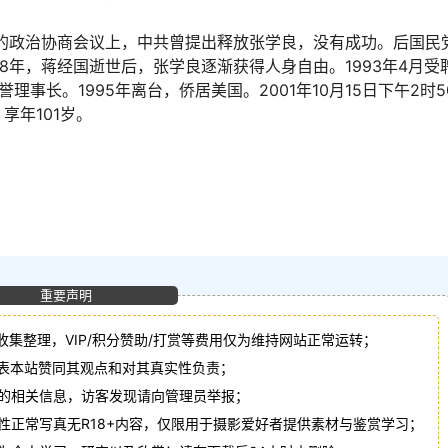
开的政治协商会议上，中共曾提出释放张学良，没有成功。后国民
8年，蒋经国逝世后，张学良逐渐获得人身自由。1993年4月受
事长。1995年离台，侨居美国。2001年10月15日下午2时5
享年101岁。
重要声明
收集整理，VIP/积分赞助/打赏等费用仅为维持网站正常运转；
代表本站赞同其观点和对其真实性负责；
法的相关信息，访客发现请向管理员举报；
性正常写真无R18+内容，仅限用于摄影爱好者提供素材与鉴赏学习；