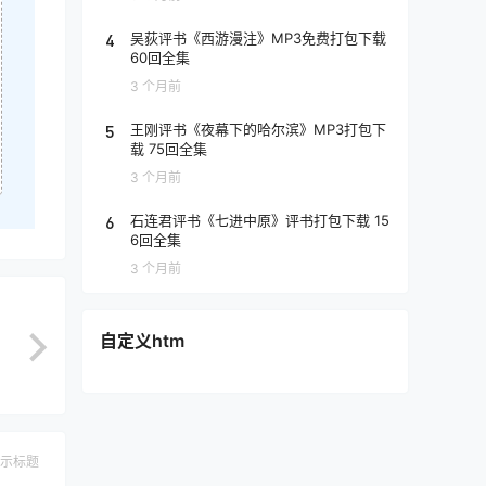
4
吴荻评书《西游漫注》MP3免费打包下载
60回全集
3 个月前
5
王刚评书《夜幕下的哈尔滨》MP3打包下
载 75回全集
3 个月前
6
石连君评书《七进中原》评书打包下载 15
6回全集
3 个月前
自定义htm
示标题