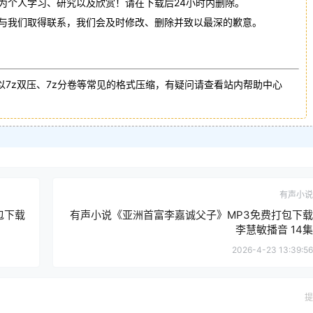
作为个人学习、研究以及欣赏！请在下载后24小时内删除。
请与我们取得联系，我们会及时修改、删除并致以最深的歉意。
以7z双压、7z分卷等常见的格式压缩，有疑问请查看站内帮助中心
有声小说
包下载
有声小说《亚洲首富李嘉诚父子》MP3免费打包下载
李慧敏播音 14集
2026-4-23 13:39:56
提