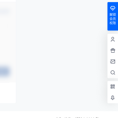
认修改
解锁
会员
权限
提交