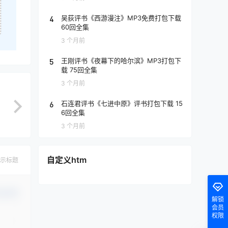
4
吴荻评书《西游漫注》MP3免费打包下载
60回全集
3 个月前
5
王刚评书《夜幕下的哈尔滨》MP3打包下
载 75回全集
3 个月前
6
石连君评书《七进中原》评书打包下载 15
6回全集
3 个月前
自定义htm
示标题
认修改
解锁
会员
权限