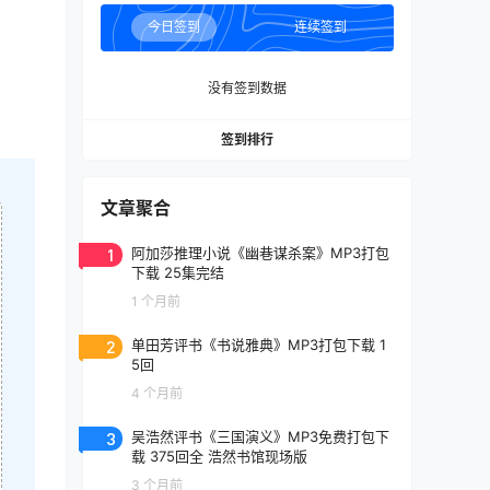
。
今日签到
连续签到
没有签到数据
签到排行
文章聚合
1
阿加莎推理小说《幽巷谋杀案》MP3打包
下载 25集完结
1 个月前
2
单田芳评书《书说雅典》MP3打包下载 1
5回
4 个月前
3
吴浩然评书《三国演义》MP3免费打包下
载 375回全 浩然书馆现场版
3 个月前