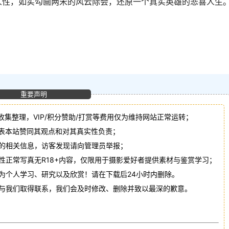
人性，如实勾画两宋的风云际会，还原一个真实英雄的悲喜人生
重要声明
收集整理，VIP/积分赞助/打赏等费用仅为维持网站正常运转；
代表本站赞同其观点和对其真实性负责；
法的相关信息，访客发现请向管理员举报；
性正常写真无R18+内容，仅限用于摄影爱好者提供素材与鉴赏学习；
作为个人学习、研究以及欣赏！请在下载后24小时内删除。
请与我们取得联系，我们会及时修改、删除并致以最深的歉意。