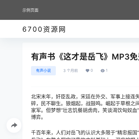
示例页面
6700资源网
有声书《这才是岳飞》MP3免费
0
1
有声小说
3 个月前
北宋末年，奸臣乱政，宋廷在外交、军事上接连
碎，民不聊生。狼烟起，战鼓鸣。崛起于草根之
家军。但梦想“壮志饥餐胡虏肉，笑谈渴饮匈奴血
博弈。
千百年来，人们对岳飞的认识大多限于“精忠报国