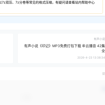
以7z双压、7z分卷等常见的格式压缩，有疑问请查看站内帮助中心
有声小说
有声小说《印记》MP3免费打包下载 牟云播音 42集
全
2026-4-23 13:38:34
提
确