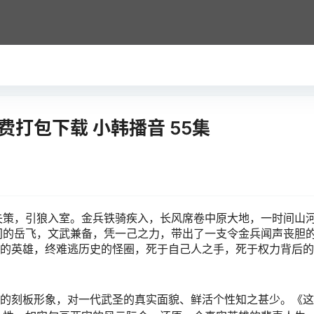
打包下载 小韩播音 55集
失策，引狼入室。金兵铁骑疾入，长风席卷中原大地，一时间山
间的岳飞，文武兼备，凭一己之力，带出了一支令金兵闻声丧胆
”的英雄，终难逃历史的怪圈，死于自己人之手，死于权力背后
”的刻板形象，对一代武圣的真实面貌、鲜活个性知之甚少。《