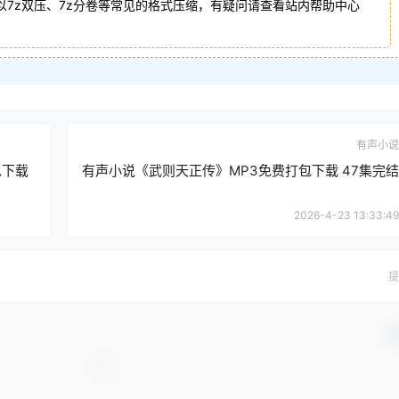
以7z双压、7z分卷等常见的格式压缩，有疑问请查看站内帮助中心
有声小说
包下载
有声小说《武则天正传》MP3免费打包下载 47集完结
2026-4-23 13:33:49
提
确