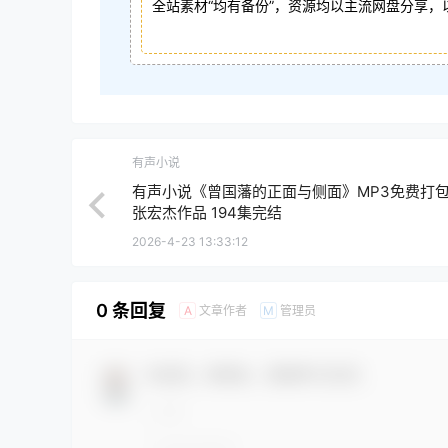
全站素材“均有备份”，资源均以主流网盘分享，
有声小说
有声小说《曾国藩的正面与侧面》MP3免费打
张宏杰作品 194集完结
2026-4-23 13:33:12
0 条回复
文章作者
管理员
A
M
欢迎您，新朋友，感谢参与互动！