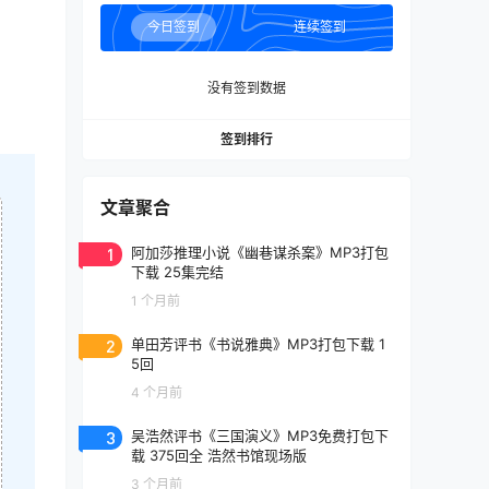
今日签到
连续签到
没有签到数据
签到排行
文章聚合
1
阿加莎推理小说《幽巷谋杀案》MP3打包
下载 25集完结
1 个月前
2
单田芳评书《书说雅典》MP3打包下载 1
5回
4 个月前
3
吴浩然评书《三国演义》MP3免费打包下
载 375回全 浩然书馆现场版
3 个月前