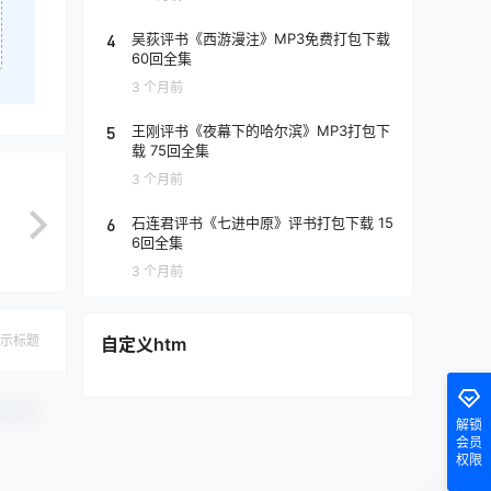
4
吴荻评书《西游漫注》MP3免费打包下载
60回全集
3 个月前
5
王刚评书《夜幕下的哈尔滨》MP3打包下
载 75回全集
3 个月前
6
石连君评书《七进中原》评书打包下载 15
6回全集
3 个月前
示标题
自定义htm
认修改
解锁
会员
权限