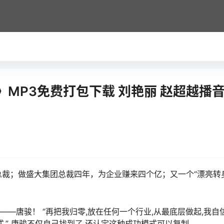
MP3免费打包下载 刘艳丽 赵超越播
裁；做盛大集团总裁四年，为企业赚来四个亿；又一个“漂亮转
——唐骏！ “再把我归零,放在任何一个行业,从最底层做起,我自
.” 唐骏不仅自己找到了,还认定这种成功模式可以复制….