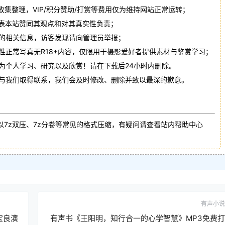
收集整理，VIP/积分赞助/打赏等费用仅为维持网站正常运转；
代表本站赞同其观点和对其真实性负责；
法的相关信息，访客发现请向管理员举报；
性正常写真无R18+内容，仅限用于摄影爱好者提供素材与鉴赏学习；
作为个人学习、研究以及欣赏！请在下载后24小时内删除。
请与我们取得联系，我们会及时修改、删除并致以最深的歉意。
以7z双压、7z分卷等常见的格式压缩，有疑问请查看站内帮助中心
有声小说
宝良演
有声书《王阳明，知行合一的心学智慧》MP3免费打