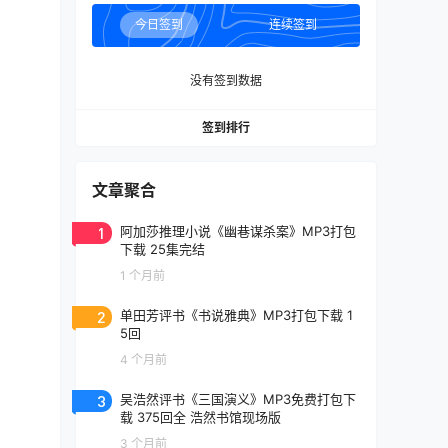
今日签到
连续签到
没有签到数据
签到排行
文章聚合
1
阿加莎推理小说《幽巷谋杀案》MP3打包
下载 25集完结
1 个月前
2
单田芳评书《书说雅典》MP3打包下载 1
5回
4 个月前
3
吴浩然评书《三国演义》MP3免费打包下
载 375回全 浩然书馆现场版
3 个月前