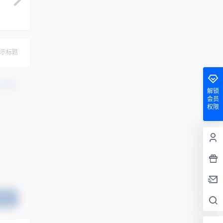
示标题
认修改
解锁
会员
权限
提交