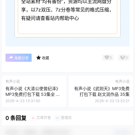
全站素材“均有备份”，资源均以主流网盘分
享，以7z双压、7z分卷等常见的格式压缩，
有疑问请查看站内帮助中心
0
0
海报分享
收藏
有声小说
有声小说
有声小说《大清公使曾纪泽》
有声小说《武则天》MP3免费
MP3免费打包下载 53集全 李
打包下载 赵文润作品 35集
戈播音
2026-4-23 13:31:50
2026-4-23 13:32:21
0 条回复
文章作者
管理员
A
M
欢迎您，新朋友，感谢参与互动！
确认修改