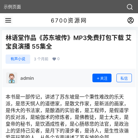
示例页面
6700资源网
林语堂作品《苏东坡传》MP3免费打包下载 艾
宝良演播 55集全
0
有声小说
3 个月前
admin
关注
私信
本书是一部传记，讲述了苏东坡是一个秉性难改的乐天
派，是悲天悯人的道德家，是散文作家，是新派的画家，
是伟大的书法家，是酿酒的实验者，是工程师，是假道学
的反对派，是瑜伽术的修炼者，是佛教徒，是士大夫，是
皇帝的秘书，是饮酒成性者，是心肠慈悲的法官，是政治
上的坚持己见者，是月下的漫步者，是诗人，是生性诙谐
爱开玩笑的人。从各个方面讲述了苏东坡的全部。