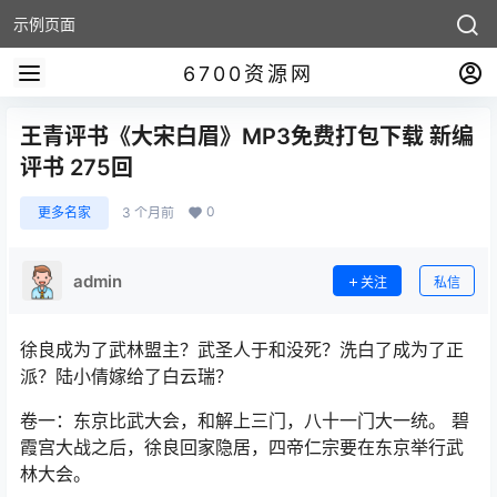
示例页面
6700资源网
王青评书《大宋白眉》MP3免费打包下载 新编
评书 275回
0
更多名家
3 个月前
admin
关注
私信
徐良成为了武林盟主？武圣人于和没死？洗白了成为了正
派？陆小倩嫁给了白云瑞？
卷一：东京比武大会，和解上三门，八十一门大一统。 碧
霞宫大战之后，徐良回家隐居，四帝仁宗要在东京举行武
林大会。