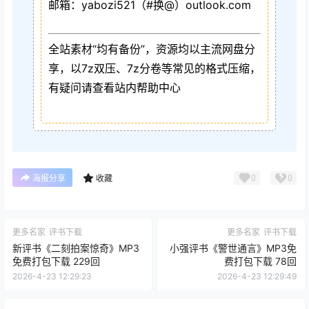
邮箱：yabozi521（#换@）outlook.com
全站素材“均有备份”，资源均以主流网盘分
享，以7z双压、7z分卷等常见的格式压缩，
有疑问请查看站内帮助中心
0
0
海报分享
收藏
更多名家
评书下载
更多名家
评书下载
新评书《二刻拍案惊奇》MP3
小强评书《警世通言》MP3免
免费打包下载 229回
费打包下载 78回
2026-4-23 12:29:23
2026-4-23 12:29:49