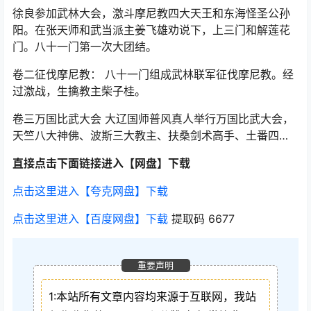
徐良参加武林大会，激斗摩尼教四大天王和东海怪圣公孙
阳。在张天师和武当派主姜飞雄劝说下，上三门和解莲花
门。八十一门第一次大团结。
卷二征伐摩尼教： 八十一门组成武林联军征伐摩尼教。经
过激战，生擒教主柴子桂。
卷三万国比武大会 大辽国师普风真人举行万国比武大会，
天竺八大神佛、波斯三大教主、扶桑剑术高手、土番四…
直接点击下面链接进入【网盘】下载
点击这里进入【夸克网盘】下载
点击这里进入【百度网盘】下载
提取码 6677
重要声明
1:本站所有文章内容均来源于互联网，我站