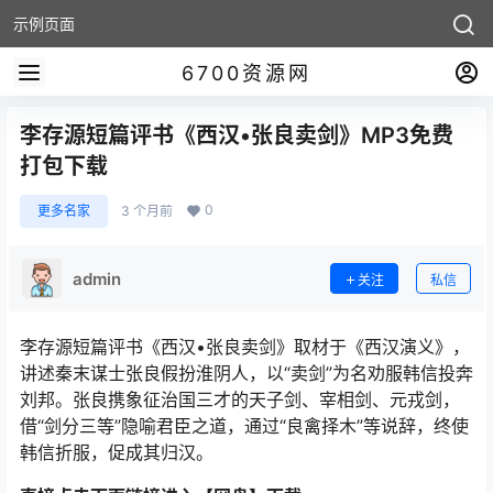
示例页面
6700资源网
李存源短篇评书《西汉•张良卖剑》MP3免费
打包下载
0
更多名家
3 个月前
admin
关注
私信
李存源短篇评书《西汉•张良卖剑》取材于《西汉演义》，
讲述秦末谋士张良假扮淮阴人，以“卖剑”为名劝服韩信投奔
刘邦。张良携象征治国三才的天子剑、宰相剑、元戎剑，
借“剑分三等”隐喻君臣之道，通过“良禽择木”等说辞，终使
韩信折服，促成其归汉。