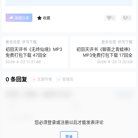
0
0
海报分享
收藏
更多名家
评书下载
更多名家
评书下载
初田天评书《无终仙境》MP3
初田天评书《聊斋之青蛙神》
免费打包下载 47回全
MP3免费打包下载 17回全
2026-4-23 11:31:46
2026-4-23 11:32:08
0 条回复
文章作者
管理员
A
M
欢迎您，新朋友，感谢参与互动！
确认修改
您必须登录或注册以后才能发表评论
登录