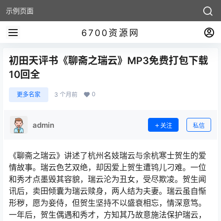
示例页面
6700资源网
初田天评书《聊斋之瑞云》MP3免费打包下载
10回全
0
更多名家
3 个月前
admin
关注
私信
《聊斋之瑞云》讲述了杭州名妓瑞云与余杭寒士贺生的爱
情故事。瑞云色艺双绝，却因爱上贺生遭鸨儿刁难。一位
和秀才点墨毁其容貌，瑞云沦为丑女，受尽欺凌。贺生闻
讯后，卖田倾囊为瑞云赎身，两人结为夫妻。瑞云虽自惭
形秽，愿为妾侍，但贺生坚持不以盛衰相忘，情深意笃。
一年后，贺生偶遇和秀才，方知其乃故意施法保护瑞云，