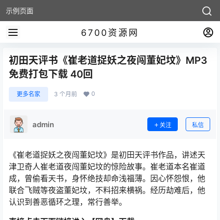
示例页面
6700资源网
初田天评书《崔老道捉妖之夜闯董妃坟》MP3
免费打包下载 40回
0
更多名家
3 个月前
admin
关注
私信
《崔老道捉妖之夜闯董妃坟》是初田天评书作品，讲述天
津卫奇人崔老道夜闯董妃坟的惊险故事。崔老道本名崔道
成，曾偷看天书，身怀绝技却命浅福薄。因心怀怨恨，他
联合飞贼等夜盗董妃坟，不料招来横祸。经历劫难后，他
认识到善恶循环之理，常行善举。