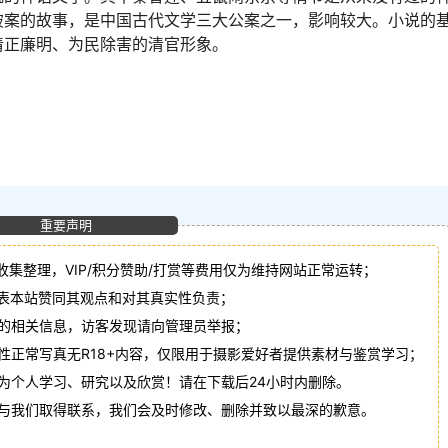
破案的故事，是中国古代文学三大公案之一，影响较大。小说的
清正廉明、为民除害的清官形象。
重要声明
收集整理，VIP/积分赞助/打赏等费用仅为维持网站正常运转；
代表本站赞同其观点和对其真实性负责；
法的相关信息，访客发现请向管理员举报；
性正常写真无R18+内容，仅限用于摄影爱好者提供素材与鉴赏学习；
作为个人学习、研究以及欣赏！请在下载后24小时内删除。
请与我们取得联系，我们会及时修改、删除并致以最深的歉意。