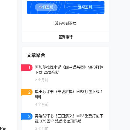
今日签到
连续签到
没有签到数据
签到排行
文章聚合
1
阿加莎推理小说《幽巷谋杀案》MP3打包
下载 25集完结
2 个月前
2
单田芳评书《书说雅典》MP3打包下载 1
5回
4 个月前
3
吴浩然评书《三国演义》MP3免费打包下
载 375回全 浩然书馆现场版
神话
3 个月前