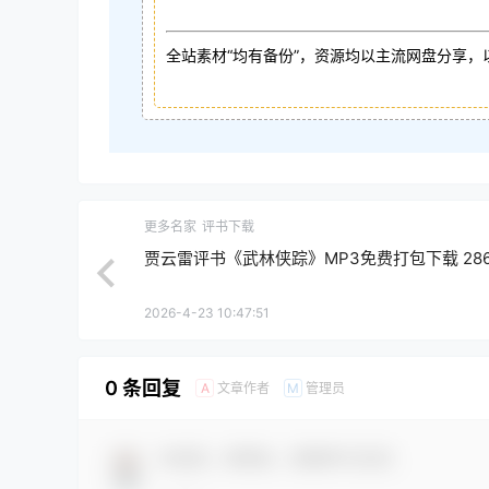
全站素材“均有备份”，资源均以主流网盘分享，
更多名家
评书下载
贾云雷评书《武林侠踪》MP3免费打包下载 28
2026-4-23 10:47:51
0 条回复
文章作者
管理员
A
M
欢迎您，新朋友，感谢参与互动！