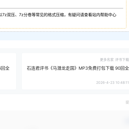
以7z双压、7z分卷等常见的格式压缩，有疑问请查看站内帮助中心
更多名家
评书下载
6回全
石连君评书《马潜龙走国》MP3免费打包下载 90回全
2026-4-23 10:48:11
提
确