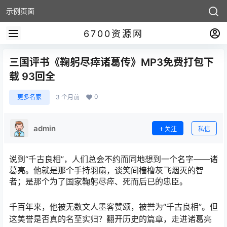
示例页面
6700资源网
三国评书《鞠躬尽瘁诸葛传》MP3免费打包下
载 93回全
0
更多名家
3 个月前
admin
关注
私信
说到“千古良相”，人们总会不约而同地想到一个名字——诸
葛亮。他就是那个手持羽扇，谈笑间樯橹灰飞烟灭的智
者；是那个为了国家鞠躬尽瘁、死而后已的忠臣。
千百年来，他被无数文人墨客赞颂，被誉为“千古良相”。但
这美誉是否真的名至实归？翻开历史的篇章，走进诸葛亮