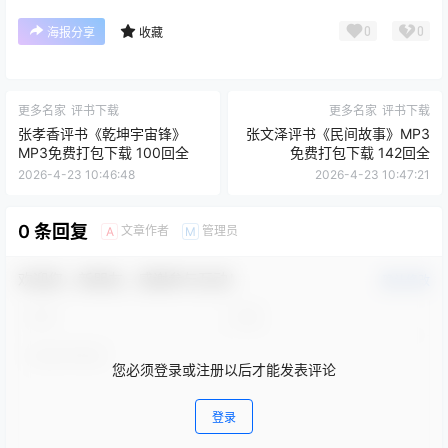
0
0
海报分享
收藏
更多名家
评书下载
更多名家
评书下载
张孝香评书《乾坤宇宙锋》
张文泽评书《民间故事》MP3
MP3免费打包下载 100回全
免费打包下载 142回全
2026-4-23 10:46:48
2026-4-23 10:47:21
0 条回复
文章作者
管理员
A
M
欢迎您，新朋友，感谢参与互动！
确认修改
您必须登录或注册以后才能发表评论
登录