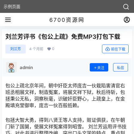
示例页面
6700资源网
刘兰芳评书《包公上疏》免费MP3打包下载
0
刘兰芳
4 个月前
前往下载
admin
关注
私信
包公上疏北京年间，朝中奸臣太师庞吉一伙栽陷害清官右
班丞相展文祥，制造冤案，将展文祥下狱，秋后待斩，包
拯秉公无私，洞察秋毫，识破奸臣野心，上疏皇上，在金
殿填充堂御审，庞吉一伙百般抵赖。
包拯大智大勇，得到八贤王等人支持，赃证俱获，在午朝
门斩了国舅，使展文祥冤案得到昭雪。 刘兰芳运用评书技
巧。对此书进行整理改编，突出口头文学的特点，重点刻