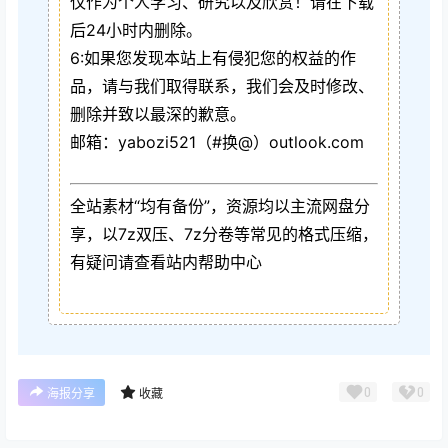
仅作为个人学习、研究以及欣赏！请在下载
后24小时内删除。
6:如果您发现本站上有侵犯您的权益的作
品，请与我们取得联系，我们会及时修改、
删除并致以最深的歉意。
邮箱：yabozi521（#换@）outlook.com
全站素材“均有备份”，资源均以主流网盘分
享，以7z双压、7z分卷等常见的格式压缩，
有疑问请查看站内帮助中心
0
0
海报分享
收藏