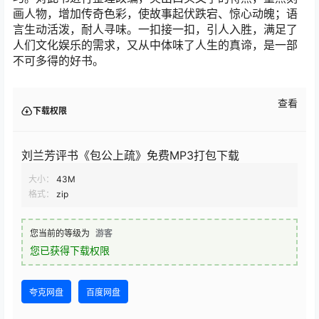
画人物，增加传奇色彩，使故事起伏跌宕、惊心动魄；语
言生动活泼，耐人寻味。一扣接一扣，引人入胜，满足了
人们文化娱乐的需求，又从中体味了人生的真谛，是一部
不可多得的好书。
查看
下载权限
刘兰芳评书《包公上疏》免费MP3打包下载
大小：
43M
格式：
zip
您当前的等级为
游客
您已获得下载权限
夸克网盘
百度网盘