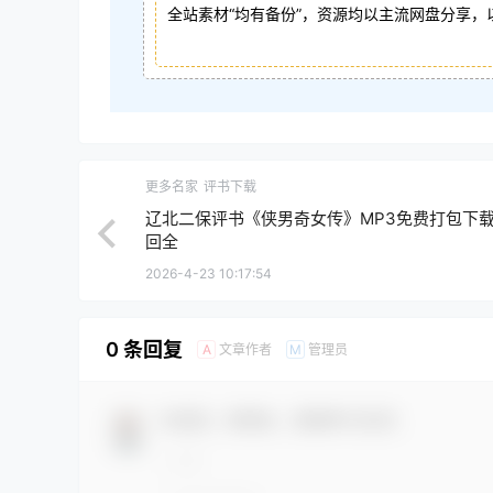
全站素材“均有备份”，资源均以主流网盘分享，
更多名家
评书下载
辽北二保评书《侠男奇女传》MP3免费打包下载 
回全
2026-4-23 10:17:54
0 条回复
文章作者
管理员
A
M
欢迎您，新朋友，感谢参与互动！