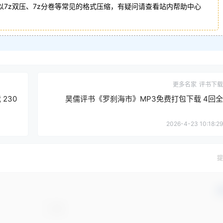
以7z双压、7z分卷等常见的格式压缩，有疑问请查看站内帮助中心
更多名家
评书下载
230
昊儒评书《罗刹海市》MP3免费打包下载 4回全
2026-4-23 10:18:29
提
确