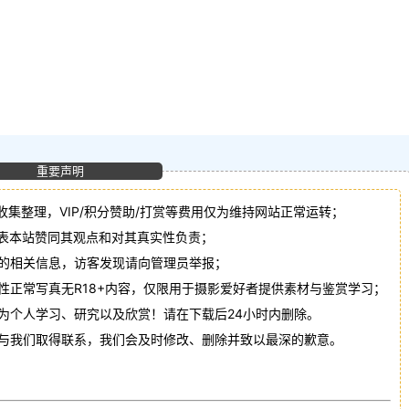
重要声明
收集整理，VIP/积分赞助/打赏等费用仅为维持网站正常运转；
代表本站赞同其观点和对其真实性负责；
法的相关信息，访客发现请向管理员举报；
性正常写真无R18+内容，仅限用于摄影爱好者提供素材与鉴赏学习；
作为个人学习、研究以及欣赏！请在下载后24小时内删除。
请与我们取得联系，我们会及时修改、删除并致以最深的歉意。