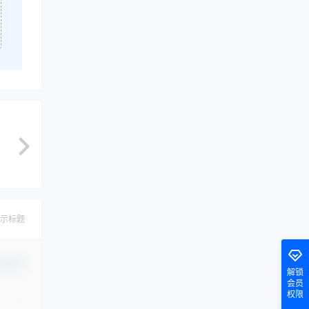
示标题
认修改
解锁
会员
权限