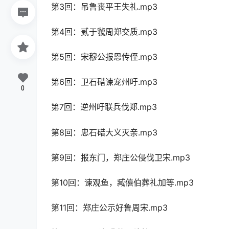
第3回：吊鲁丧平王失礼.mp3
第4回：贰于虢周郑交质.mp3
第5回：宋穆公报恩传侄.mp3
第6回：卫石碏谏宠州吁.mp3
0
第7回：逆州吁联兵伐郑.mp3
第8回：忠石碏大义灭亲.mp3
第9回：报东门，郑庄公侵伐卫宋.mp3
第10回：谏观鱼，臧僖伯葬礼加等.mp3
第11回：郑庄公示好鲁周宋.mp3