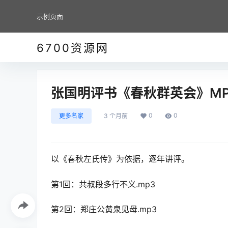
示例页面
6700资源网
张国明评书《春秋群英会》MP
0
0
更多名家
3 个月前
以《春秋左氏传》为依据，逐年讲评。
第1回：共叔段多行不义.mp3
第2回：郑庄公黄泉见母.mp3