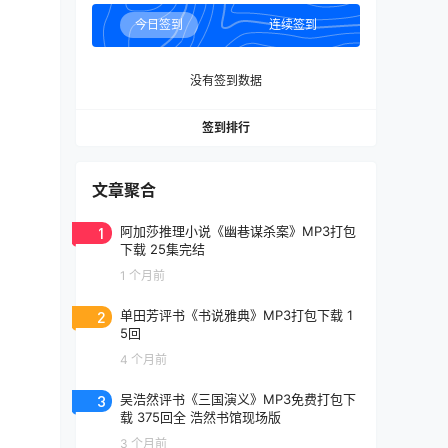
今日签到
连续签到
没有签到数据
签到排行
文章聚合
1
阿加莎推理小说《幽巷谋杀案》MP3打包
下载 25集完结
1 个月前
2
单田芳评书《书说雅典》MP3打包下载 1
5回
4 个月前
3
吴浩然评书《三国演义》MP3免费打包下
载 375回全 浩然书馆现场版
3 个月前