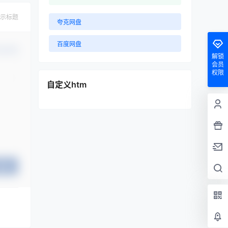
示标题
夸克网盘
百度网盘
认修改
解锁
会员
权限
自定义htm
提交