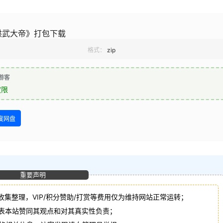
洪武大帝》打包下载
格式：
zip
游客
权限
度网盘
重要声明
收集整理，VIP/积分赞助/打赏等费用仅为维持网站正常运转；
代表本站赞同其观点和对其真实性负责；