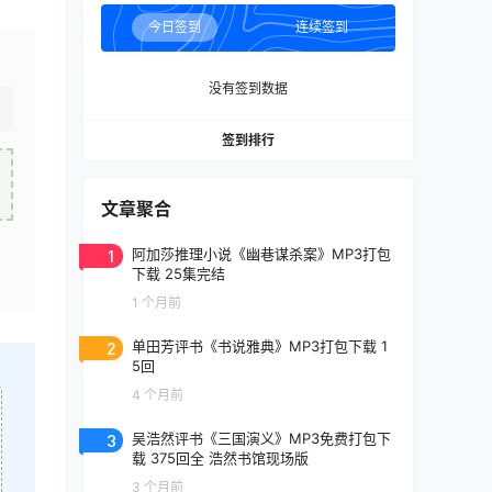
今日签到
连续签到
没有签到数据
签到排行
文章聚合
1
阿加莎推理小说《幽巷谋杀案》MP3打包
下载 25集完结
1 个月前
2
单田芳评书《书说雅典》MP3打包下载 1
5回
4 个月前
3
吴浩然评书《三国演义》MP3免费打包下
载 375回全 浩然书馆现场版
3 个月前