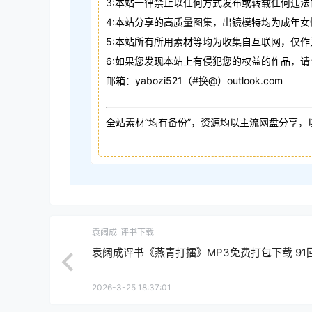
3:本站一律禁止以任何方式发布或转载任何违
4:本站分享的高质量图集，出镜模特均为成年女
5:本站所有所用素材等均为收集自互联网，仅
6:如果您发现本站上有侵犯您的权益的作品，
邮箱：yabozi521（#换@）outlook.com
全站素材“均有备份”，资源均以主流网盘分享，
袁阔成
评书下载
袁阔成评书《燕青打擂》MP3免费打包下载 91
2026-3-25 18:37:01