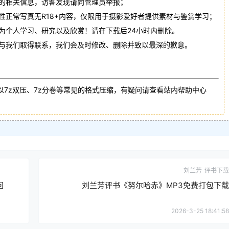
法的相关信息，访客发现请向管理员举报；
性正常写真无R18+内容，仅限用于摄影爱好者提供素材与鉴赏学习；
作为个人学习、研究以及欣赏！请在下载后24小时内删除。
请与我们取得联系，我们会及时修改、删除并致以最深的歉意。
以7z双压、7z分卷等常见的格式压缩，有疑问请查看站内帮助中心
刘兰芳
评书下载
回
刘兰芳评书《努尔哈赤》MP3免费打包下载
2026-3-25 18:41:58