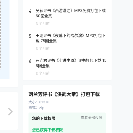
4
吴荻评书《西游漫注》MP3免费打包下载
60回全集
3 个月前
5
王刚评书《夜幕下的哈尔滨》MP3打包下
载 75回全集
3 个月前
6
石连君评书《七进中原》评书打包下载 15
6回全集
3 个月前
刘兰芳评书《洪武大帝》打包下载
大小
：
813M
格式
：
zip
查看全部权限
您的下载权限
您已获得下载权限