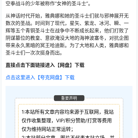
空拳战斗的少年被称作“女神的圣斗士”。
从神话时代开始，雅典娜和她的圣斗士们就与邪神展开无
数次的圣战。时间到了现代，星矢、紫龙、冰河、瞬、一
辉等五个青铜圣斗士在战争中不断成长起来，他们打败了
阴谋篡位的教皇、意欲淹没大地的海神波塞冬，对抗企图
带来永久黑暗的冥王哈迪斯。为了大地和人类，雅典娜和
圣斗士们一次次挺身而出。
直接点击下面链接进入【网盘】下载
点击这里进入【夸克网盘】下载
重要声明
1:本站所有文章内容均来源于互联网，我站
仅作收集整理，VIP/积分赞助/打赏等费用
仅为维持网站正常运转；
2:本站部分文章、图片不代表本站立场，并