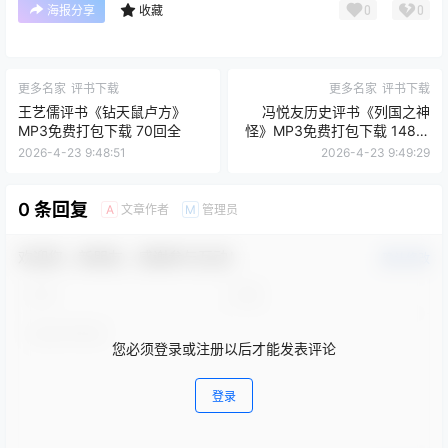
0
0
海报分享
收藏
更多名家
评书下载
更多名家
评书下载
王艺儒评书《钻天鼠卢方》
冯悦友历史评书《列国之神
MP3免费打包下载 70回全
怪》MP3免费打包下载 148回
全
2026-4-23 9:48:51
2026-4-23 9:49:29
0 条回复
文章作者
管理员
A
M
欢迎您，新朋友，感谢参与互动！
确认修改
您必须登录或注册以后才能发表评论
登录