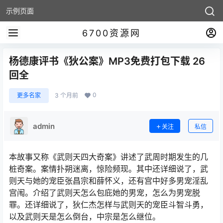
示例页面
6700资源网
杨德康评书《狄公案》MP3免费打包下载 26
回全
0
更多名家
3 个月前
admin
关注
私信
本故事又称《武则天四大奇案》讲述了武周时期发生的几
桩奇案。案情扑朔迷离，惊险频现。其中还详细说了，武
则天与她的宠臣张昌宗和薛怀义，还有宫中好多男宠淫乱
宫闱。介绍了武则天怎么包庇她的男宠，怎么为男宠脱
罪。还详细说了，狄仁杰怎样与武则天的宠臣斗智斗勇，
以及武则天是怎么倒台，中宗是怎么继位。