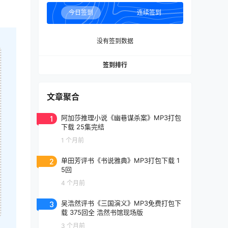
今日签到
连续签到
没有签到数据
签到排行
文章聚合
1
阿加莎推理小说《幽巷谋杀案》MP3打包
下载 25集完结
1 个月前
2
单田芳评书《书说雅典》MP3打包下载 1
5回
4 个月前
3
吴浩然评书《三国演义》MP3免费打包下
载 375回全 浩然书馆现场版
3 个月前