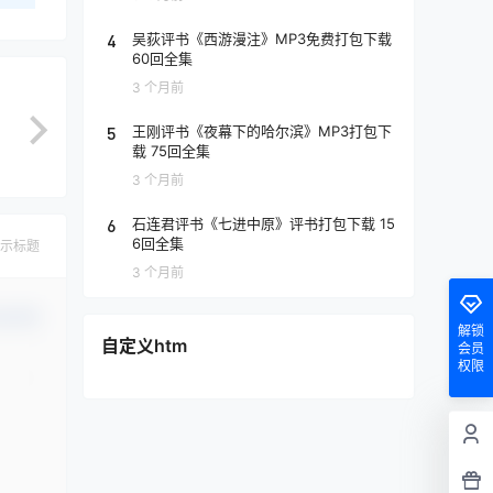
4
吴荻评书《西游漫注》MP3免费打包下载
60回全集
3 个月前
5
王刚评书《夜幕下的哈尔滨》MP3打包下
载 75回全集
3 个月前
6
石连君评书《七进中原》评书打包下载 15
6回全集
示标题
3 个月前
认修改
解锁
自定义htm
会员
权限