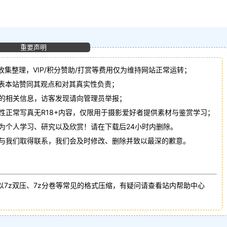
重要声明
收集整理，VIP/积分赞助/打赏等费用仅为维持网站正常运转；
代表本站赞同其观点和对其真实性负责；
法的相关信息，访客发现请向管理员举报；
性正常写真无R18+内容，仅限用于摄影爱好者提供素材与鉴赏学习；
作为个人学习、研究以及欣赏！请在下载后24小时内删除。
请与我们取得联系，我们会及时修改、删除并致以最深的歉意。
以7z双压、7z分卷等常见的格式压缩，有疑问请查看站内帮助中心