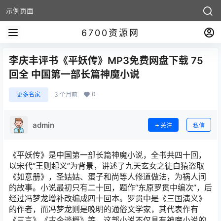
示例页面
6700资源网
李庆丰评书《平妖传》MP3免费网盘下载 75
回全 中国第一部长篇神魔小说
0
更多名家
3 个月前
admin
关注
私信
《平妖传》是中国第一部长篇神魔小说，全书共四十回，
以宋代“王则起义”为背景，讲述了九天玄女之徒白猿盗取
《如意册》，圣姑姑、蛋子和尚等人修道做法，为祸人间
的故事。小说最初只有二十回，题作“东原罗贯中编次”，后
经过冯梦龙增补改编成四十回本。罗贯中是《三国演义》
的作者，而冯梦龙则是晚明的通俗文学家，其代表作有
《三言》《古今谈概》等。这部小说不仅具有神魔小说的