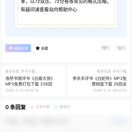
享，以7z双压、7z分卷等常见的格式压缩，
有疑问请查看站内帮助中心
0
0
海报分享
收藏
更多名家
评书下载
更多名家
评书下载
浩然书馆评书《白眉大侠》
李庆丰评书《白蛇传》MP3免
MP3免费打包下载 338回
费网盘下载 29回全
2026-4-21 16:53:18
2026-4-21 16:53:53
0 条回复
文章作者
管理员
A
M
欢迎您，新朋友，感谢参与互动！
确认修改