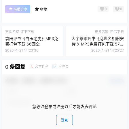
0
0
海报分享
收藏
更多名家
评书下载
更多名家
评书下载
袁田评书《白玉老虎》MP3免
大宇茶馆评书《乱世名相谢安
费打包下载 66回全
传 》MP3免费打包下载 57回
全
2026-4-21 14:23:36
2026-4-21 14:25:27
0 条回复
文章作者
管理员
A
M
欢迎您，新朋友，感谢参与互动！
确认修改
您必须登录或注册以后才能发表评论
登录