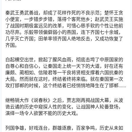
秦武王勇武善战，却成了花样作死的不良示范；楚怀王贪
小便宜，一步错步步错，落得个客死他乡；赵武灵王实施
了战国时期极富远见的改革，可惜心慈手软的个性让他前
功尽弃。乐毅带领偏僻弱小的燕国，连下齐国七十余城，
几乎灭亡齐国；田单率领齐国人绝地反击，又成功恢复了
齐国。
白起横空出世，掀起了腥风血雨，彻底击垮了中原国家的
自尊心和自信心，让秦国走上统一天下的大道，好在还有
廉颇、蔺相如、信陵君等一干良将贤相支撑着六国抗秦的
大局。然而就在这时，终结者终将来临。就在秦国第一次
攻打邯郸的时候，这个终结者已经悄悄地降生在了邯郸……
继畅销大作《说春秋》之后，贾志刚再揭战国大幕，从波
诡云谲的历史中窥探人性的变化，让战国神人轮番登场，
演绎一场令人欲罢不能的历史大戏。
列国争雄，好戏连台，群雄逐鹿，百家争鸣，历史从未如