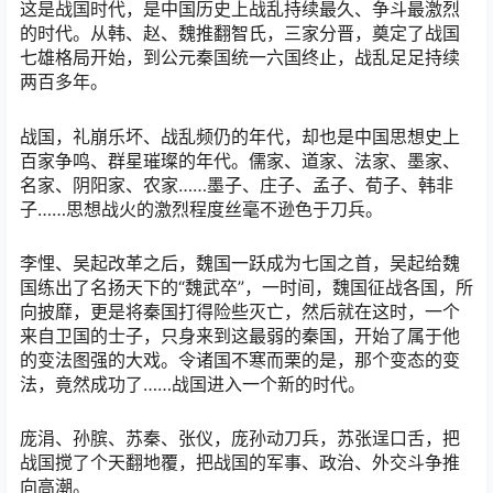
这是战国时代，是中国历史上战乱持续最久、争斗最激烈
的时代。从韩、赵、魏推翻智氏，三家分晋，奠定了战国
七雄格局开始，到公元秦国统一六国终止，战乱足足持续
两百多年。
战国，礼崩乐坏、战乱频仍的年代，却也是中国思想史上
百家争鸣、群星璀璨的年代。儒家、道家、法家、墨家、
名家、阴阳家、农家……墨子、庄子、孟子、荀子、韩非
子……思想战火的激烈程度丝毫不逊色于刀兵。
李悝、吴起改革之后，魏国一跃成为七国之首，吴起给魏
国练出了名扬天下的“魏武卒”，一时间，魏国征战各国，所
向披靡，更是将秦国打得险些灭亡，然后就在这时，一个
来自卫国的士子，只身来到这最弱的秦国，开始了属于他
的变法图强的大戏。令诸国不寒而栗的是，那个变态的变
法，竟然成功了……战国进入一个新的时代。
庞涓、孙膑、苏秦、张仪，庞孙动刀兵，苏张逞口舌，把
战国搅了个天翻地覆，把战国的军事、政治、外交斗争推
向高潮。