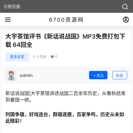
示例页面
6700资源网
大宇茶馆评书《新话说战国》MP3免费打包下
载 64回全
0
更多名家
3 个月前
admin
关注
私信
新话说战国|大宇茶馆讲述战国二百余年历史，从春秋结束
到秦国一统。
列国争雄，好戏连台，群雄逐鹿，百家争鸣，历史从未如
此精彩！