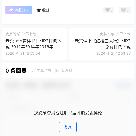
0
0
海报分享
收藏
更多名家
评书下载
更多名家
评书下载
老梁《体育评书》MP3打包下
老梁评书《红楼三人行》MP3
载 2012年2014年2016年
免费打包下载
2018年合集
2026-4-21 12:53:04
2026-4-21 12:53:28
0 条回复
文章作者
管理员
A
M
欢迎您，新朋友，感谢参与互动！
确认修改
您必须登录或注册以后才能发表评论
登录