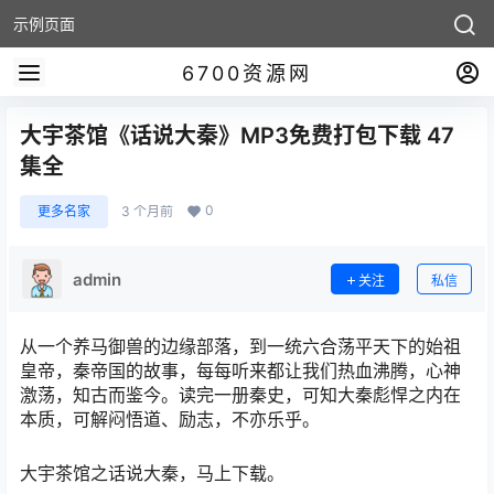
示例页面
6700资源网
大宇茶馆《话说大秦》MP3免费打包下载 47
集全
0
更多名家
3 个月前
admin
关注
私信
从一个养马御兽的边缘部落，到一统六合荡平天下的始祖
皇帝，秦帝国的故事，每每听来都让我们热血沸腾，心神
激荡，知古而鉴今。读完一册秦史，可知大秦彪悍之内在
本质，可解闷悟道、励志，不亦乐乎。
大宇茶馆之话说大秦，马上下载。