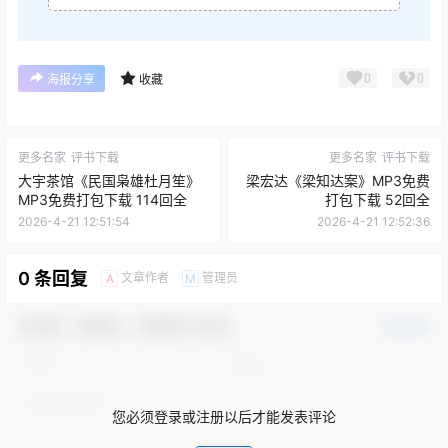
0
0
海报分享
收藏
更多名家
评书下载
更多名家
评书下载
大宇茶馆《民国枭雄杜月笙》
梁宏达《梁知达案》MP3免费
MP3免费打包下载 114回全
打包下载 52回全
2026-4-21 12:51:54
2026-4-21 12:52:36
0 条回复
文章作者
管理员
A
M
欢迎您，新朋友，感谢参与互动！
确认修改
您必须登录或注册以后才能发表评论