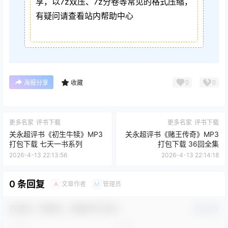
享，以7z双压、7z分卷等常见的格式压缩，
有疑问请查看站内帮助中心
0
0
海报分享
收藏
更多名家
评书下载
更多名家
评书下载
关永超评书《初生牛犊》MP3
关永超评书《赌王传奇》MP3
打包下载 七天一书系列
打包下载 36回全集
2026-4-13 22:13:56
2026-4-13 22:14:18
0 条回复
文章作者
管理员
A
M
欢迎您，新朋友，感谢参与互动！
确认修改