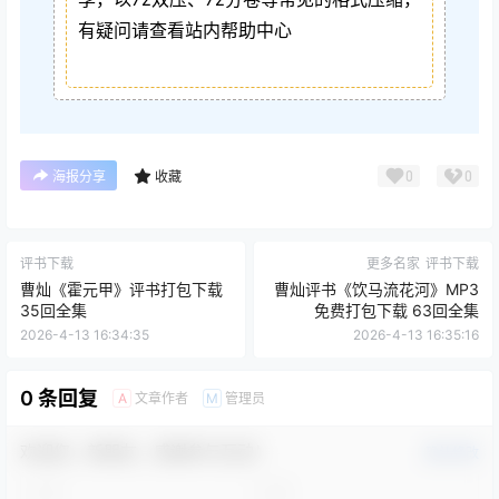
有疑问请查看站内帮助中心
0
0
海报分享
收藏
评书下载
更多名家
评书下载
曹灿《霍元甲》评书打包下载
曹灿评书《饮马流花河》MP3
35回全集
免费打包下载 63回全集
2026-4-13 16:34:35
2026-4-13 16:35:16
0 条回复
文章作者
管理员
A
M
欢迎您，新朋友，感谢参与互动！
确认修改