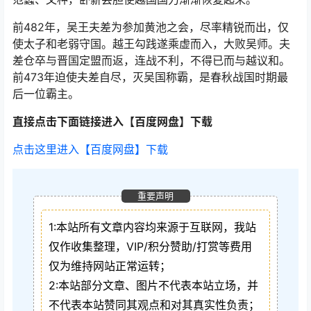
前482年，吴王夫差为参加黄池之会，尽率精锐而出，仅
使太子和老弱守国。越王勾践遂乘虚而入，大败吴师。夫
差仓卒与晋国定盟而返，连战不利，不得已而与越议和。
前473年迫使夫差自尽，灭吴国称霸，是春秋战国时期最
后一位霸主。
直接点击下面链接进入【百度网盘】下载
点击这里进入【百度网盘】下载
重要声明
1:本站所有文章内容均来源于互联网，我站
仅作收集整理，VIP/积分赞助/打赏等费用
仅为维持网站正常运转；
2:本站部分文章、图片不代表本站立场，并
不代表本站赞同其观点和对其真实性负责；