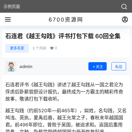
示例页面
6700资源网
石连君《越王勾践》评书打包下载 60回全集
0
更多名家
3 个月前
admin
关注
私信
石连君评书《越王勾践》讲述了越王勾践从一国之君沦为
俘虏后卧薪尝胆设计报仇，最终成为一方霸主的精彩传奇
故事，敬请打包下载收听。
越王勾践（约前520年―前465年），姒姓，名勾践，又名
鸠浅、菼执，夏禹后裔，越王允常之子，春秋末年越国国
君。前496年即位，曾败于吴国，被迫求和。返国后重用
范蠡、文种，卧薪尝胆使越国国力渐渐恢复起来。