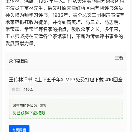
王传林，满族，1967年生人。师从天津实验曲艺杂技团相
声演员于宝林先生，后又拜原天津红桥区曲艺团评书演员
孙久隆为师学习评书，1985年，被全总文工团相声表演艺
术家范振钰收为徒弟，并得到高英培、马三立、马志明、
常宝霆、常宝华等名家的指点，吸收众家之长。多年来，
王老师坚持在天津各个茶馆演出，不断为传统评书事业的
发展贡献力量。
查看
下载权限
王传林评书《上下五千年》MP3免费打包下载 410回全
集数：
410回
您当前的等级为
游客
您已获得下载权限
夸克网盘