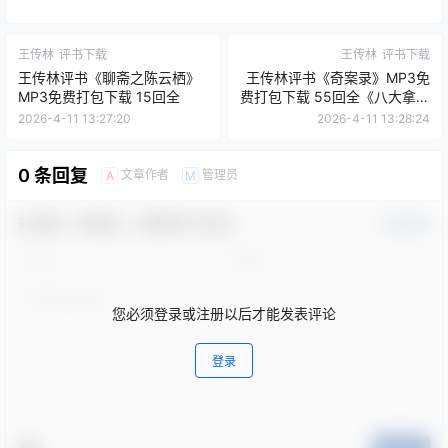
王传林
评书下载
王传林
评书下载
王传林评书《聊斋之陈云栖》
王传林评书《奇案录》MP3免
MP3免费打包下载 15回全
费打包下载 55回全《八大拿》
《阿弥陀佛讲和》
2026-4-11 13:27:20
2026-4-11 13:28:24
0 条回复
文章作者
管理员
A
M
欢迎您，新朋友，感谢参与互动！
确认修改
您必须登录或注册以后才能发表评论
登录