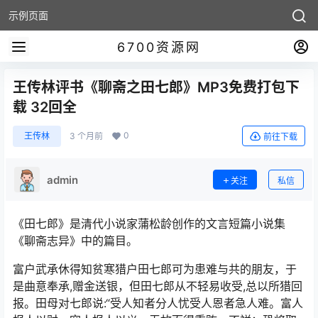
示例页面
6700资源网
王传林评书《聊斋之田七郎》MP3免费打包下
载 32回全
0
王传林
3 个月前
前往下载
admin
关注
私信
《田七郎》是清代小说家蒲松龄创作的文言短篇小说集
《聊斋志异》中的篇目。
富户武承休得知贫寒猎户田七郎可为患难与共的朋友，于
是曲意奉承,赠金送银，但田七郎从不轻易收受,总以所猎回
报。田母对七郎说:“受人知者分人忧受人恩者急人难。富人