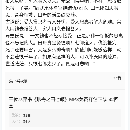
报人以财，穷人报人以义。无故而得重贿，不祥；恐将取
死报于子矣。”后武承休与官绅结仇获罪。田七郎知思报
恩，舍身相救，田母的话最终应验。
古语说：受人赏识者替人分忧，受人恩惠者解人危难。富
人用钱去报答人，穷人用义去报答人。
异史氏说：“一文钱也不轻易接受，正是那种一顿饭的恩惠
也不忘记的人。田母真是贤德啊！七郎这人，仇没报完，
死了还要申雪，又是多么神奇啊！倘使荆轲能够这样，就
不会遗恨千年了。如果有这样的人，可以补天网的疏漏。
世道茫茫，只恨七郎太少了。真是可悲啊！”
查看
下载权限
王传林评书《聊斋之田七郎》MP3免费打包下载 32回
全
集数：
32回
大小：
84M