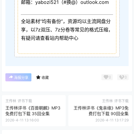
邮箱：yabozi521（#换@）outlook.com
全站素材“均有备份”，资源均以主流网盘分
享，以7z双压、7z分卷等常见的格式压缩，
有疑问请查看站内帮助中心
0
0
海报分享
收藏
王传林
评书下载
王传林
评书下载
王传林评书《百兽朝麟》MP3
王传林评书《鬼亲缘》MP3免
免费打包下载 35回全集
费打包下载 90回全集
2026-4-11 13:16:00
2026-4-11 13:17:29