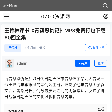
示例页面
6700资源网
王传林评书《青帮恩仇记》MP3免费打包下载
60回全集
0
王传林
3 个月前
前往下载
admin
关注
私信
《青帮恩仇记》以日伪时期天津市青帮通字辈九大青龙三
爷王世海与李银凤的恋情为主线，述说了他与青帮头子袁
文会，警察局长、情敌包庆元之间的明争暗斗，反映了抗
日战争时期天津的文化风貌和青帮内幕。
查看
下载权限