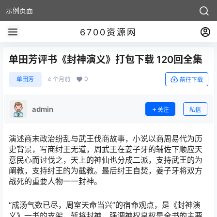
示例页面
6700资源网
单田芳评书《封神演义》打包下载 120回全集
0
单田芳
4 个月前
前往下载
admin
关注
私信
演述商末政治纷乱与武王伐商故事，小说以商周易代为历
史背景，写商纣王无道，周武王在姜子牙的辅佐下顺应天
意民心而讨伐之，天上的神仙也分成二派，支持武王的为
阐教，支持纣王的为截教。最后纣王自焚，姜子牙将双方
战死的重要人物一一封神。
“成汤气数已尽，周室天命当兴”的宿命观点，是《封神演
义》一书的支架，斩将封神，强调神权皇权是全书的主要