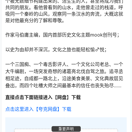
个被无数细节构建出来的、活生生的人，甚至将成为我们
共同的朋友。看他曾看到的山水，走他曾走过的栈道，呼
吸同一个秦岭的山风，观察同一条汉水的奔流，大概这就
是对他最充分的了解和尊敬。
作家马伯庸主编，国内首部历史文化主题mook创刊号；
以史为由却并不深沉，文化之旅也能轻松愉♂悦；
一个三国痴、一个毒舌影评人、一个文化公司老总、一个
大牛编剧，一场突发奇想的诸葛亮北伐自驾之旅。追寻丞
相足迹，自成都一路北上，沿途美食美景、文化典故层见
叠出，而四个吐槽大师之间最基本的信任也丧失殆尽……
直接点击下面链接进入【网盘】下载
点击这里进入【夸克网盘】下载
重要声明