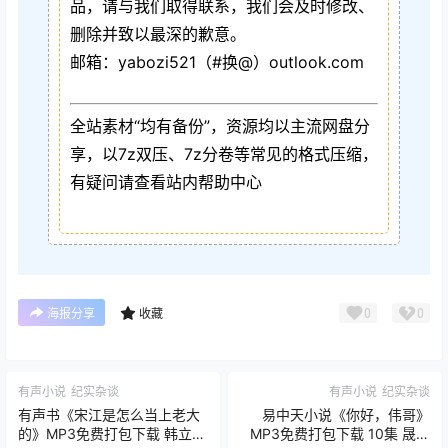
品，请与我们取得联系，我们会及时修改、
删除并致以最深的歉意。
邮箱：yabozi521（#换@）outlook.com
全站素材“均有备份”，资源均以主流网盘分
享，以7z双压、7z分卷等常见的格式压缩，
有疑问请查看站内帮助中心
0
0
海报分享
收藏
有声小说
纪实杂谈
有声小说
纪实杂谈
有声书《宋江是怎么当上老大
易中天小说《你好，伟哥》
的》MP3免费打包下载 韩立勇
MP3免费打包下载 10集 晟焕