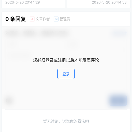
作品 38集 晟焕播音
播音
2026-5-20 20:44:29
2026-5-20 20:44:53
0 条回复
文章作者
管理员
A
M
欢迎您，新朋友，感谢参与互动！
确认修改
您必须登录或注册以后才能发表评论
登录
提交
暂无讨论，说说你的看法吧