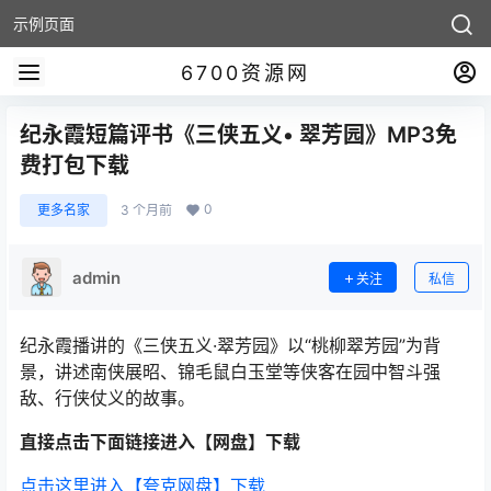
示例页面
6700资源网
纪永霞短篇评书《三侠五义• 翠芳园》MP3免
费打包下载
0
更多名家
3 个月前
admin
关注
私信
纪永霞播讲的《三侠五义·翠芳园》以“桃柳翠芳园”为背
景，讲述南侠展昭、锦毛鼠白玉堂等侠客在园中智斗强
敌、行侠仗义的故事。
直接点击下面链接进入【网盘】下载
点击这里进入【夸克网盘】下载