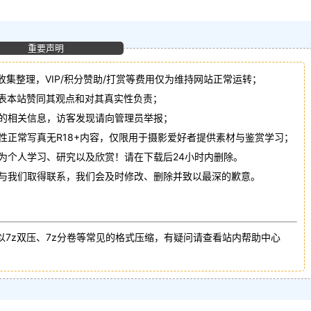
重要声明
收集整理，VIP/积分赞助/打赏等费用仅为维持网站正常运转；
代表本站赞同其观点和对其真实性负责；
法的相关信息，访客发现请向管理员举报；
性正常写真无R18+内容，仅限用于摄影爱好者提供素材与鉴赏学习；
作为个人学习、研究以及欣赏！请在下载后24小时内删除。
请与我们取得联系，我们会及时修改、删除并致以最深的歉意。
以7z双压、7z分卷等常见的格式压缩，有疑问请查看站内帮助中心