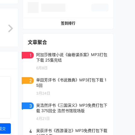
签到排行
文章聚合
1
阿加莎推理小说《幽巷谋杀案》MP3打包
下载 25集完结
6月8日
2
单田芳评书《书说雅典》MP3打包下载 1
5回
3月24日
3
吴浩然评书《三国演义》MP3免费打包下
载 375回全 浩然书馆现场版
4月21日
提交
4
吴荻评书《西游漫注》MP3免费打包下载