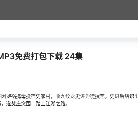
P3免费打包下载 24集
进因避祸携母投宿史家村，收九纹龙史进为徒授艺。史进后结识
捕，遂焚庄突围，踏上江湖之路。