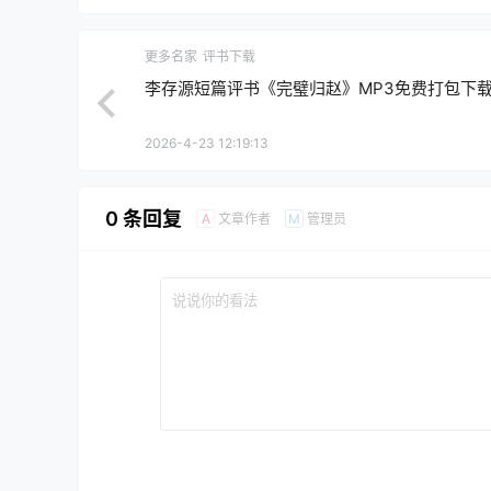
更多名家
评书下载
李存源短篇评书《完璧归赵》MP3免费打包下
2026-4-23 12:19:13
0 条回复
文章作者
管理员
A
M