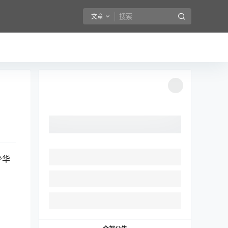
文章
少华